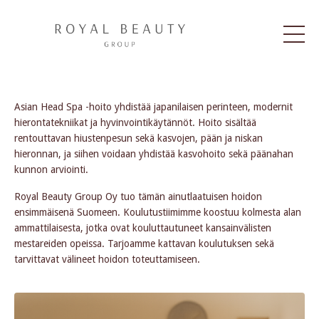
ASIAN HEAD SPA
Asian Head Spa -hoito yhdistää japanilaisen perinteen, modernit
hierontatekniikat ja hyvinvointikäytännöt. Hoito sisältää
rentouttavan hiustenpesun sekä kasvojen, pään ja niskan
hieronnan, ja siihen voidaan yhdistää kasvohoito sekä päänahan
kunnon arviointi.
Royal Beauty Group Oy tuo tämän ainutlaatuisen hoidon
ensimmäisenä Suomeen. Koulutustiimimme koostuu kolmesta alan
ammattilaisesta, jotka ovat kouluttautuneet kansainvälisten
mestareiden opeissa. Tarjoamme kattavan koulutuksen sekä
tarvittavat välineet hoidon toteuttamiseen.