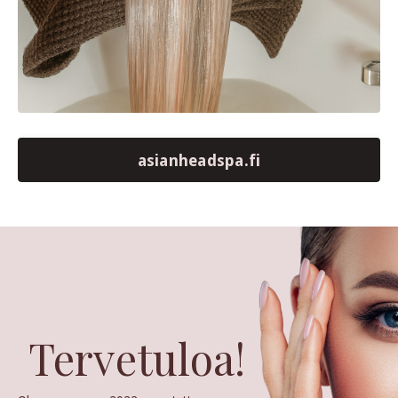
asianheadspa.fi
Tervetuloa!